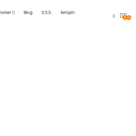
rünler
Blog
S.S.S.
İletişim
0
0