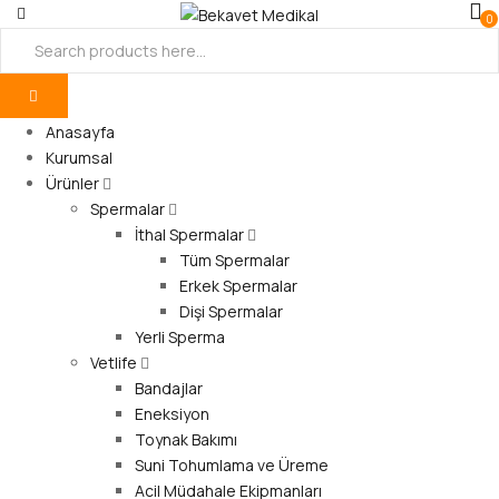
0
Anasayfa
Kurumsal
Ürünler
Spermalar
İthal Spermalar
Tüm Spermalar
Erkek Spermalar
Dişi Spermalar
Yerli Sperma
Vetlife
Bandajlar
Eneksiyon
Toynak Bakımı
Suni Tohumlama ve Üreme
Acil Müdahale Ekipmanları