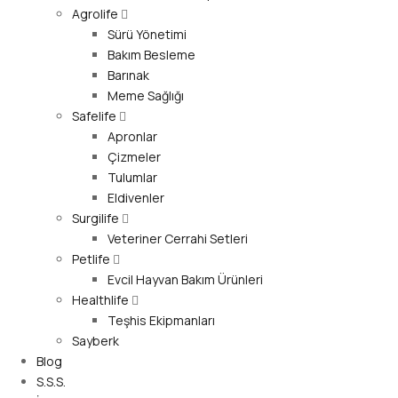
Agrolife
Sürü Yönetimi
Bakım Besleme
Barınak
Meme Sağlığı
Safelife
Apronlar
Çizmeler
Tulumlar
Eldivenler
Surgilife
Veteriner Cerrahi Setleri
Petlife
Evcil Hayvan Bakım Ürünleri
Healthlife
Teşhis Ekipmanları
Sayberk
Blog
S.S.S.