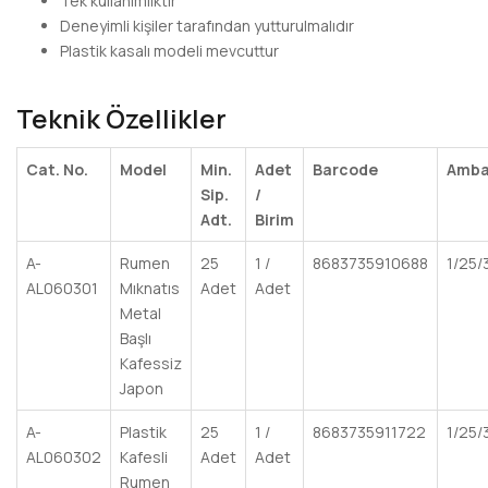
Tek kullanımlıktır
Deneyimli kişiler tarafından yutturulmalıdır
Plastik kasalı modeli mevcuttur
Teknik Özellikler
Cat. No.
Model
Min.
Adet
Barcode
Amba
Sip.
/
Adt.
Birim
A-
Rumen
25
1 /
8683735910688
1/25/
AL060301
Mıknatıs
Adet
Adet
Metal
Başlı
Kafessiz
Japon
A-
Plastik
25
1 /
8683735911722
1/25/
AL060302
Kafesli
Adet
Adet
Rumen