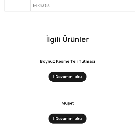
Mıknatıs
İlgili Ürünler
Boynuz Kesme Teli Tutmacı
Devamını oku
Muşet
Devamını oku