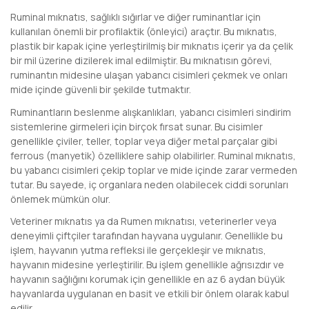
Ruminal mıknatıs, sağlıklı sığırlar ve diğer ruminantlar için
kullanılan önemli bir profilaktik (önleyici) araçtır. Bu mıknatıs,
plastik bir kapak içine yerleştirilmiş bir mıknatıs içerir ya da çelik
bir mil üzerine dizilerek imal edilmiştir. Bu mıknatısın görevi,
ruminantın midesine ulaşan yabancı cisimleri çekmek ve onları
mide içinde güvenli bir şekilde tutmaktır.
Ruminantların beslenme alışkanlıkları, yabancı cisimleri sindirim
sistemlerine girmeleri için birçok fırsat sunar. Bu cisimler
genellikle çiviler, teller, toplar veya diğer metal parçalar gibi
ferrous (manyetik) özelliklere sahip olabilirler. Ruminal mıknatıs,
bu yabancı cisimleri çekip toplar ve mide içinde zarar vermeden
tutar. Bu sayede, iç organlara neden olabilecek ciddi sorunları
önlemek mümkün olur.
Veteriner mıknatıs ya da Rumen mıknatısı, veterinerler veya
deneyimli çiftçiler tarafından hayvana uygulanır. Genellikle bu
işlem, hayvanın yutma refleksi ile gerçekleşir ve mıknatıs,
hayvanın midesine yerleştirilir. Bu işlem genellikle ağrısızdır ve
hayvanın sağlığını korumak için genellikle en az 6 aydan büyük
hayvanlarda uygulanan en basit ve etkili bir önlem olarak kabul
edilir.