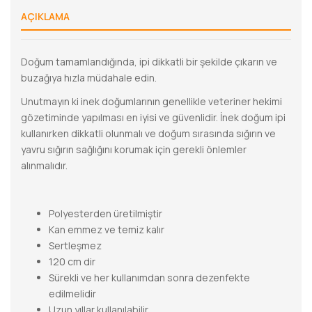
AÇIKLAMA
Doğum tamamlandığında, ipi dikkatli bir şekilde çıkarın ve
buzağıya hızla müdahale edin.
Unutmayın ki inek doğumlarının genellikle veteriner hekimi
gözetiminde yapılması en iyisi ve güvenlidir. İnek doğum ipi
kullanırken dikkatli olunmalı ve doğum sırasında sığırın ve
yavru sığırın sağlığını korumak için gerekli önlemler
alınmalıdır.
Polyesterden üretilmiştir
Kan emmez ve temiz kalır
Sertleşmez
120 cm dir
Sürekli ve her kullanımdan sonra dezenfekte
edilmelidir
Uzun yıllar kullanılabilir