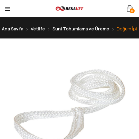
0
Ana Sayfa
Vetlife
Suni Tohumlama ve Üreme
Doğum İpi