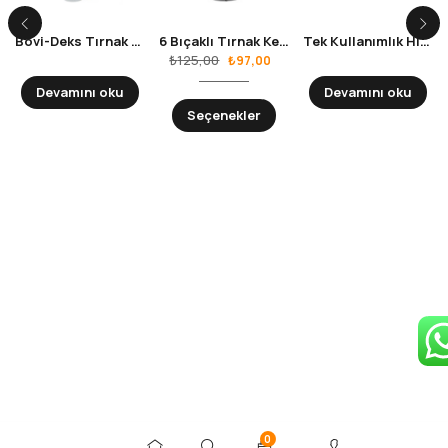
Bovi-Deks Tırnak Blok Yapıştırıcısı
6 Bıçaklı Tırnak Kesme Diski
Tek Kullanımlık Hipodermik İğne Ucu
₺
125,00
₺
97,00
Devamını oku
Devamını oku
Seçenekler
0