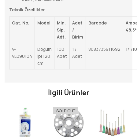
Teknik Özellikler
Cat. No.
Model
Min.
Adet
Barcode
Amba
Sip.
/
48,5
Adt.
Birim
V-
Doğum
100
1 /
8683735911692
1/1/1
VL090104
İpi 120
Adet
Adet
cm
İlgili Ürünler
-22%
SOLD OUT