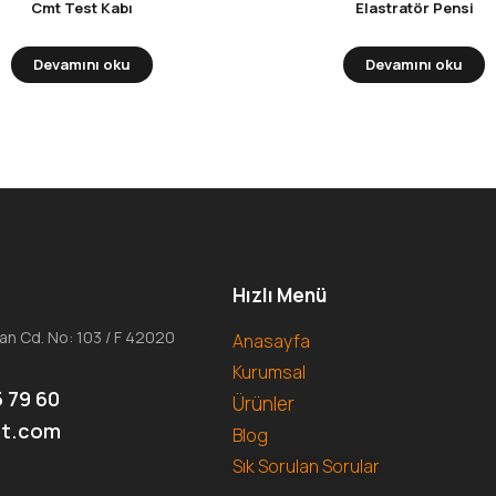
Cmt Test Kabı
Elastratör Pensi
Devamını oku
Devamını oku
Hızlı Menü
an Cd. No: 103 / F 42020
Anasayfa
Kurumsal
5 79 60
Ürünler
et.com
Blog
Sık Sorulan Sorular