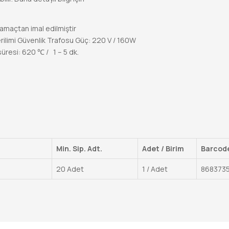
tamaçtan imal edilmiştir
Gerilimi Güvenlik Trafosu Güç: 220 V / 160W
süresi: 620 ℃ / 1 – 5 dk.
Min. Sip. Adt.
Adet / Birim
Barcod
20 Adet
1 / Adet
868373