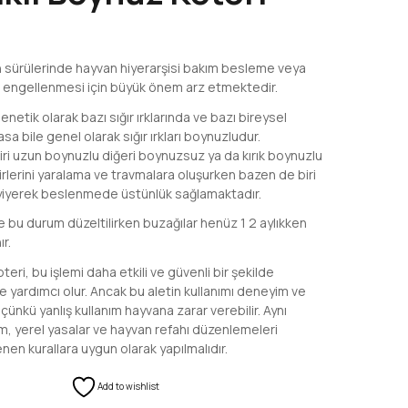
 sürülerinde hayvan hiyerarşisi bakım besleme veya
 engellenmesi için büyük önem arz etmektedir.
genetik olarak bazı sığır ırklarında ve bazı bireysel
a bile genel olarak sığır ırkları boynuzludur.
biri uzun boynuzlu diğeri boynuzsuz ya da kırık boynuzlu
irlerini yaralama ve travmalara oluşurken bazen de biri
 yiyerek beslenmede üstünlük sağlamaktadır.
 bu durum düzeltilirken buzağılar henüz 1 2 aylıkken
ır.
eri, bu işlemi daha etkili ve güvenli bir şekilde
 yardımcı olur. Ancak bu aletin kullanımı deneyim ve
, çünkü yanlış kullanım hayvana zarar verebilir. Aynı
, yerel yasalar ve hayvan refahı düzenlemeleri
enen kurallara uygun olarak yapılmalıdır.
Add to wishlist