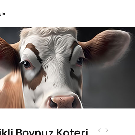
işim
ikli Boynuz Koteri