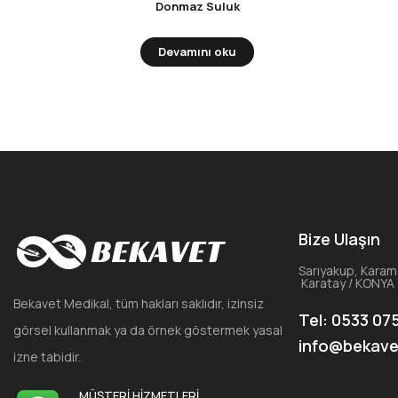
Donmaz Suluk
Devamını oku
Bize Ulaşın
Sarıyakup, Karam
Karatay / KONYA
Bekavet Medikal, tüm hakları saklıdır, izinsiz
Tel: 0533 07
görsel kullanmak ya da örnek göstermek yasal
info@bekav
izne tabidir.
MÜŞTERİ HİZMETLERİ