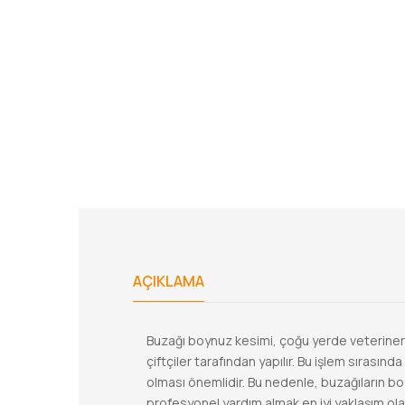
AÇIKLAMA
Buzağı boynuz kesimi, çoğu yerde veteriner
çiftçiler tarafından yapılır. Bu işlem sırası
olması önemlidir. Bu nedenle, buzağıların 
profesyonel yardım almak en iyi yaklaşım olabi