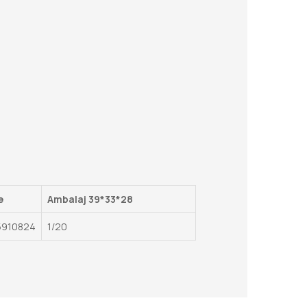
e
Ambalaj 39*33*28
5910824
1/20