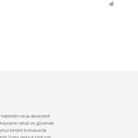
KARŞILAŞ
 hekimleri veya deneyimli
nda hayvanın rahat ve güvende
boynuz kesimi konusunda
lir. Daha detaylı bilgi için