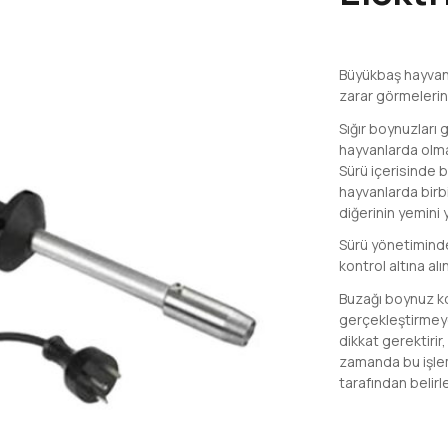
Büyükbaş hayvan
zarar görmelerin
Sığır boynuzları 
hayvanlarda olmas
Sürü içerisinde 
hayvanlarda birb
diğerinin yemini
Sürü yönetiminde
kontrol altına alın
Buzağı boynuz kot
gerçekleştirmeye
dikkat gerektirir
zamanda bu işlem
tarafından belirl