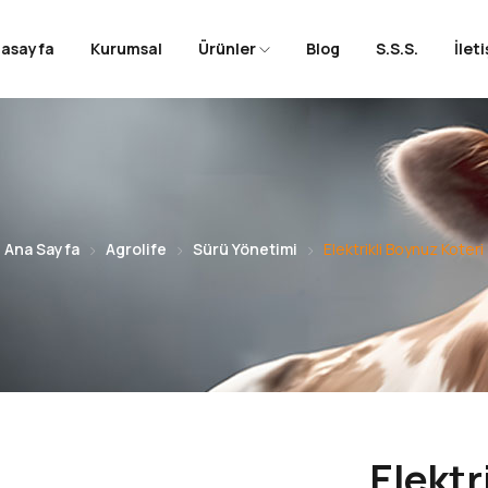
nasayfa
Kurumsal
Ürünler
Blog
S.S.S.
İlet
Ana Sayfa
Agrolife
Sürü Yönetimi
Elektrikli Boynuz Koteri
Elektr