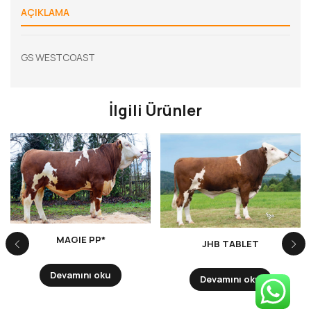
AÇIKLAMA
GS WESTCOAST
İlgili Ürünler
MAGIE PP*
JHB TABLET
Devamını oku
Devamını oku