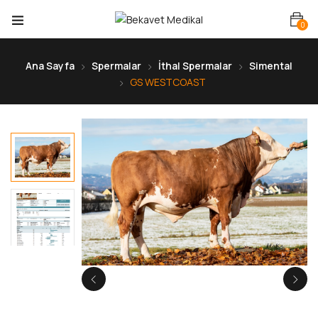
0
Ana Sayfa
Spermalar
İthal Spermalar
Simental
GS WESTCOAST