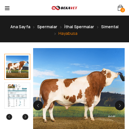
0
Ana Sayfa
Spermalar
İthal Spermalar
Simental
Hayabusa