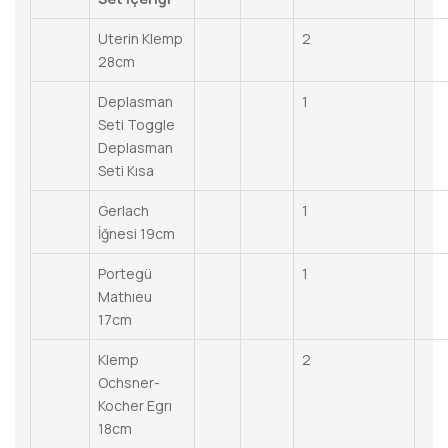
Uterin Klemp
2
28cm
Deplasman
1
Seti Toggle
Deplasman
Seti Kısa
Gerlach
1
İğnesi 19cm
Portegü
1
Mathıeu
17cm
Klemp
2
Ochsner-
Kocher Egrı
18cm