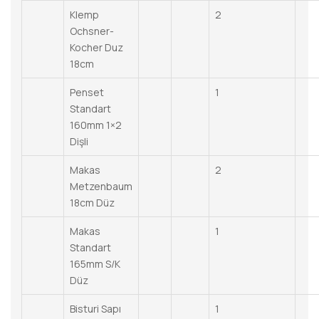
Klemp
2
Ochsner-
Kocher Duz
18cm
Penset
1
Standart
160mm 1×2
Dişli
Makas
2
Metzenbaum
18cm Düz
Makas
1
Standart
165mm S/K
Düz
Bisturi Sapı
1