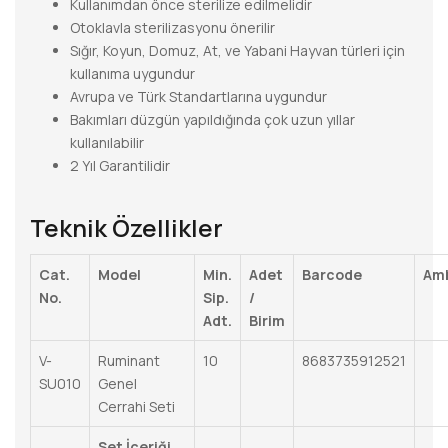
Kullanımdan önce sterilize edilmelidir
Otoklavla sterilizasyonu önerilir
Sığır, Koyun, Domuz, At, ve Yabani Hayvan türleri için
kullanıma uygundur
Avrupa ve Türk Standartlarına uygundur
Bakımları düzgün yapıldığında çok uzun yıllar
kullanılabilir
2 Yıl Garantilidir
Teknik Özellikler
Cat.
Model
Min.
Adet
Barcode
Am
No.
Sip.
/
Adt.
Birim
V-
Ruminant
10
8683735912521
SU010
Genel
Cerrahi Seti
Set İçeriği