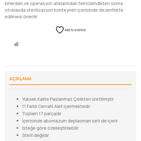
kirlerden ve operasyon atıklarından temizlendikten sonra
otoklavda sterilizasyon konteyneri içerisinde dezenfekte
edilmesi önerilir.
Add to wishlist
KARŞILAŞTIR
AÇIKLAMA
Yüksek Kalite Paslanmaz Çelikten üretilmiştir
11 Farklı Cerrahi Alet içermektedir
Toplam 17 parçadır
İçerisinde abomazum deplasman seti de içerir
İsteğe göre özelleştirilebilir
Steril değildir