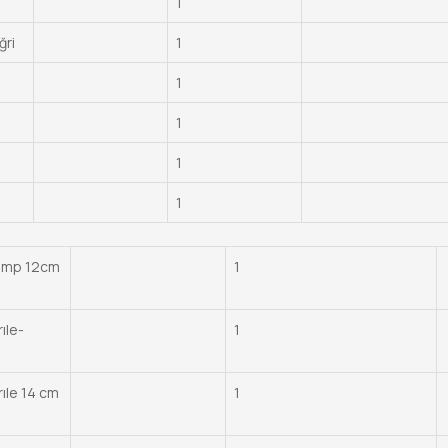
1
ri
1
1
1
1
1
emp 12cm
1
ıle-
1
ıle 14 cm
1