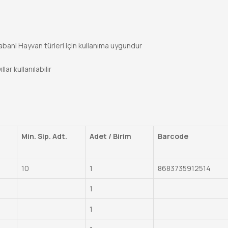
Yabani Hayvan türleri için kullanıma uygundur
ar kullanılabilir
Min. Sip. Adt.
Adet / Birim
Barcode
10
1
8683735912514
1
1