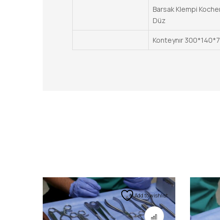
Barsak Klempi Koche
Düz
Konteynır 300*140
Add to wishlist