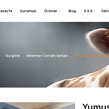
nasayfa
Kurumsal
Ürünler
Blog
S.S.S.
İlet
Surgilife
Veteriner Cerrahi Setleri
Yumuşak Doku Genel C
Yumuş