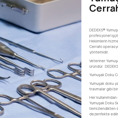
Cerrah
DEDEKS® Yumuşak
profesyonel işçi
Hekimlerin hizme
Cerrahi operasy
yöntemidir.
Veteriner Yumuşa
üründür. DEDEKS
Yumuşak Doku Ce
Yumuşak doku yar
travmalar gibi bi
Her kullanımdan
Yumuşak Doku Set
temizlendikten s
dezenfekte edilm