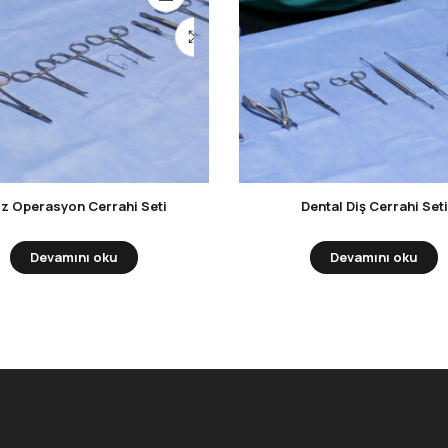
z Operasyon Cerrahi Seti
Dental Diş Cerrahi Seti
Devamını oku
Devamını oku