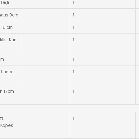
Dişli
1
haus 9cm
1
 16 cm
1
ller Künt
1
cm
1
tlaner
1
nn 17cm
1
ft
1
k Köpek