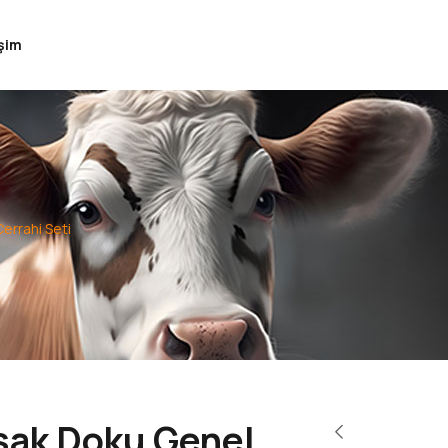
işim
errahi Seti
ak Doku Genel