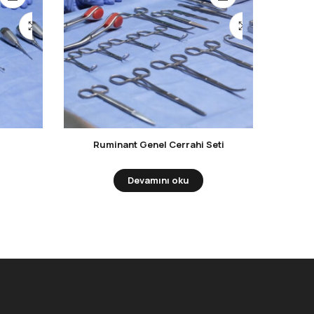
Ruminant Genel Cerrahi Seti
Devamını oku