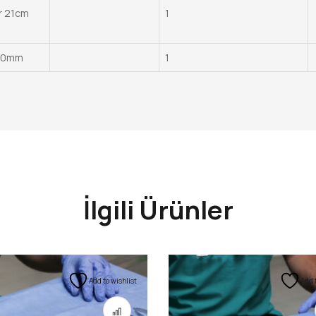
r 21cm
1
*70mm
1
İlgili Ürünler
Add to wishlist
Add 