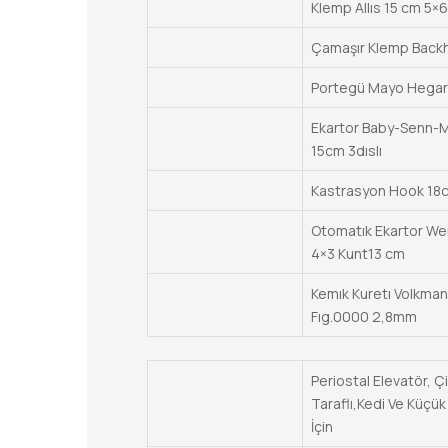
Klemp Allıs 15 cm 5×6 
Çamaşır Klemp Back
Portegü Mayo Hegar
Ekartor Baby-Senn-Mı
15cm 3dıslı
Kastrasyon Hook 18
Otomatık Ekartor Weı
4×3 Kunt13 cm
Kemık Kuretı Volkma
Fıg.0000 2,8mm
Periostal Elevatör, Çi
Taraflı,Kedi Ve Küçü
İçin