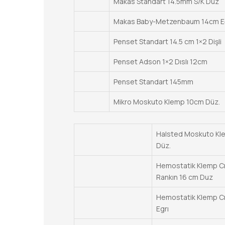
Makas Standart 14.5mm S/K Düz
Makas Baby-Metzenbaum 14cm Eğ
Penset Standart 14.5 cm 1×2 Dişli
Penset Adson 1×2 Dıslı 12cm
Penset Standart 145mm
Mikro Moskuto Klemp 10cm Düz.
Halsted Moskuto Kl
Düz.
Hemostatik Klemp Cr
Rankın 16 cm Duz
Hemostatik Klemp Cr
Egrı