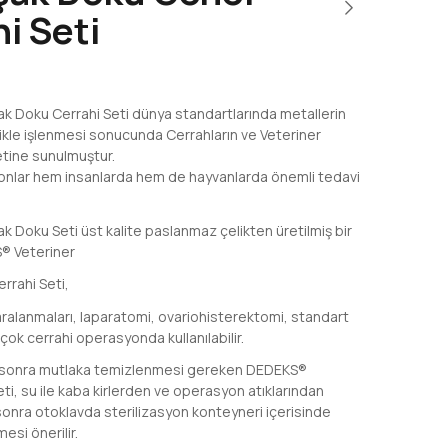
i Seti
 Doku Cerrahi Seti dünya standartlarında metallerin
likle işlenmesi sonucunda Cerrahların ve Veteriner
tine sunulmuştur.
onlar hem insanlarda hem de hayvanlarda önemli tedavi
k Doku Seti üst kalite paslanmaz çelikten üretilmiş bir
® Veteriner
rrahi Seti,
alanmaları, laparatomi, ovariohisterektomi, standart
rçok cerrahi operasyonda kullanılabilir.
 sonra mutlaka temizlenmesi gereken DEDEKS®
i, su ile kaba kirlerden ve operasyon atıklarından
onra otoklavda sterilizasyon konteyneri içerisinde
esi önerilir.