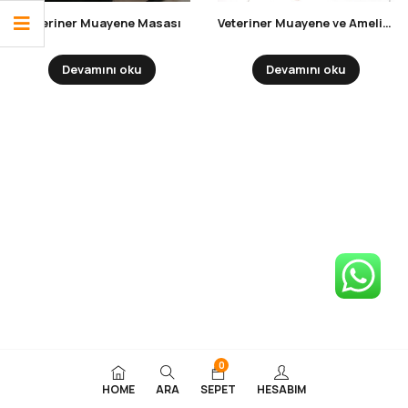
Veteriner Muayene Masası
Veteriner Muayene ve Ameliyathane Taburesi
Devamını oku
Devamını oku
0
HOME
ARA
SEPET
HESABIM